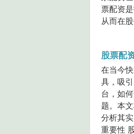
票配资是
从而在股
股票配
在当今快
具，吸引
台，如何
题。本文
分析其实
重要性 