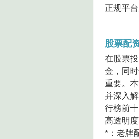
正规平台
股票配
在股票投
金，同时
重要。本
并深入解
行榜前十
高透明度
*：老牌配