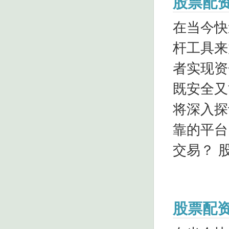
股票配
在当今快
杆工具来
者实现资
既安全又
将深入探
靠的平台
交易？ 
股票配