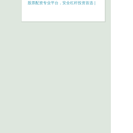
台选择与操作指南
股票配资专业平台，安全杠杆投资首选 |
您的财富增长伙伴